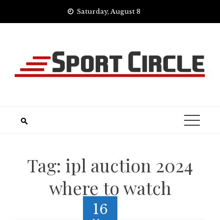
Skip
Saturday, August 8
to
content
Tag:
ipl auction 2024
where to watch
16